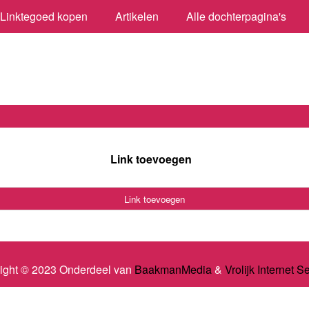
Linktegoed kopen
Artikelen
Alle dochterpagina's
Link toevoegen
Link toevoegen
ight © 2023 Onderdeel van
BaakmanMedia
&
Vrolijk Internet S