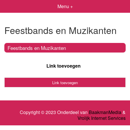
Menu +
Feestbands en Muzikanten
Feestbands en Muzikanten
Link toevoegen
Link toevoegen
Copyright © 2023 Onderdeel van
BaakmanMedia
&
Vrolijk Internet Services